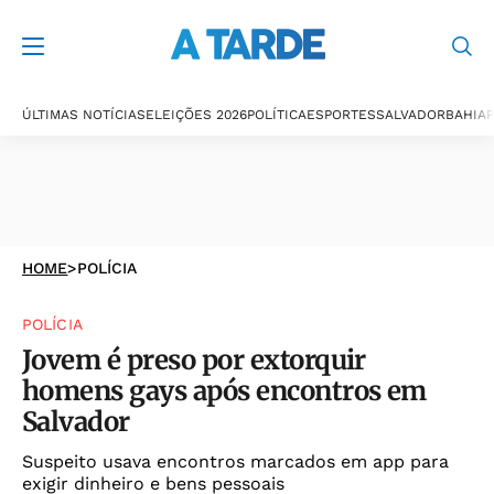
ÚLTIMAS NOTÍCIAS
ELEIÇÕES 2026
POLÍTICA
ESPORTES
SALVADOR
BAHIA
P
HOME
>
POLÍCIA
POLÍCIA
Jovem é preso por extorquir
homens gays após encontros em
Salvador
Suspeito usava encontros marcados em app para
exigir dinheiro e bens pessoais