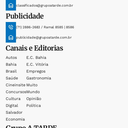
classificados@grupoatarde.com.br
Publicidade
(71) 2886-2683 / Ramal 8585 | 8586
publicidade@grupoatarde.com.br
Canais e Editorias
Autos
E.c. Bahia
Bahia
E.c. Vitória
Brasil
Empregos
Saúde
Gastronomia
Cineinsite
Muito
Concursos
Mundo
Cultura
Opinião
Digital
Política
Salvador
Economia