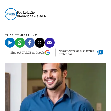
Por
Redação
15/08/2025 - 8:40 h
OUÇA
COMPARTILHE
Nos adicione às suas
fontes
Siga o
A TARDE
no Google
preferidas