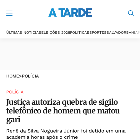
ÚLTIMAS NOTÍCIAS
ELEIÇÕES 2026
POLÍTICA
ESPORTES
SALVADOR
BAHIA
P
HOME
>
POLÍCIA
POLÍCIA
Justiça autoriza quebra de sigilo
telefônico de homem que matou
gari
Renê da Silva Nogueira Júnior foi detido em uma
academia horas após o crime