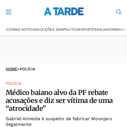
ÚLTIMAS NOTÍCIAS
ELEIÇÕES 2026
POLÍTICA
ESPORTES
SALVADOR
BAHIA
P
HOME
>
POLÍCIA
POLÍCIA
Médico baiano alvo da PF rebate
acusações e diz ser vítima de uma
“atrocidade"
Gabriel Almeida é suspeito de fabricar Mounjaro
ilegalmente