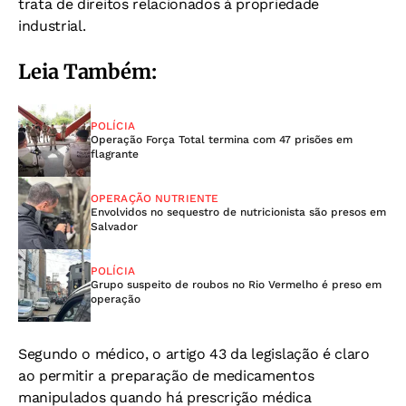
trata de direitos relacionados à propriedade
industrial.
Leia Também:
POLÍCIA
Operação Força Total termina com 47 prisões em
flagrante
OPERAÇÃO NUTRIENTE
Envolvidos no sequestro de nutricionista são presos em
Salvador
POLÍCIA
Grupo suspeito de roubos no Rio Vermelho é preso em
operação
Segundo o médico, o artigo 43 da legislação é claro
ao permitir a preparação de medicamentos
manipulados quando há prescrição médica