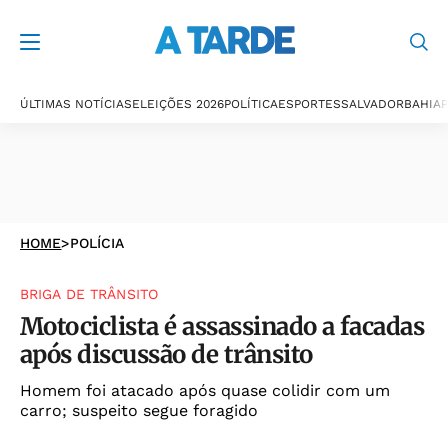
ÚLTIMAS NOTÍCIAS
ELEIÇÕES 2026
POLÍTICA
ESPORTES
SALVADOR
BAHIA
P
HOME
>
POLÍCIA
BRIGA DE TRÂNSITO
Motociclista é assassinado a facadas
após discussão de trânsito
Homem foi atacado após quase colidir com um
carro; suspeito segue foragido