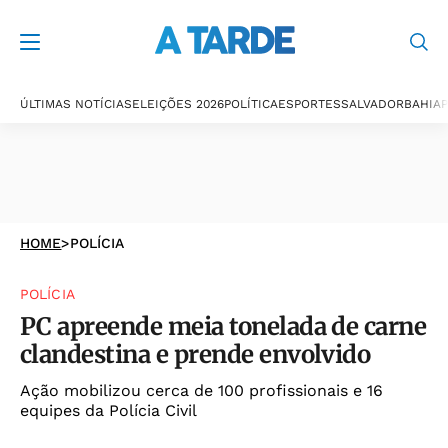
ÚLTIMAS NOTÍCIAS
ELEIÇÕES 2026
POLÍTICA
ESPORTES
SALVADOR
BAHIA
P
HOME
>
POLÍCIA
POLÍCIA
PC apreende meia tonelada de carne
clandestina e prende envolvido
Ação mobilizou cerca de 100 profissionais e 16
equipes da Polícia Civil