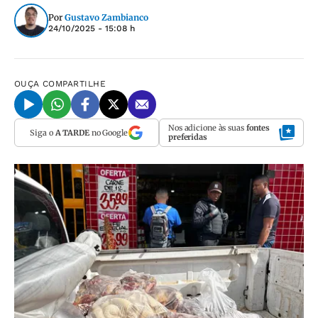
Por
Gustavo Zambianco
24/10/2025 - 15:08 h
OUÇA
COMPARTILHE
Nos adicione às suas
fontes
Siga o
A TARDE
no Google
preferidas