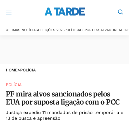
ÚLTIMAS NOTÍCIAS
ELEIÇÕES 2026
POLÍTICA
ESPORTES
SALVADOR
BAHIA
P
HOME
>
POLÍCIA
POLÍCIA
PF mira alvos sancionados pelos
EUA por suposta ligação com o PCC
Justiça expediu 11 mandados de prisão temporária e
13 de busca e apreensão