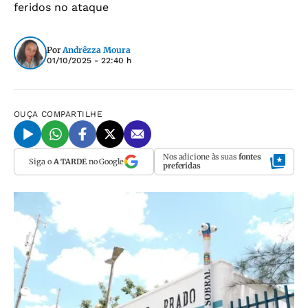
feridos no ataque
Por
Andrêzza Moura
01/10/2025 - 22:40 h
OUÇA
COMPARTILHE
Nos adicione às suas
fontes
Siga o
A TARDE
no Google
preferidas