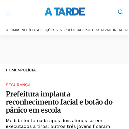
ÚLTIMAS NOTÍCIAS
ELEIÇÕES 2026
POLÍTICA
ESPORTES
SALVADOR
BAHIA
P
HOME
>
POLÍCIA
SEGURANÇA
Prefeitura implanta
reconhecimento facial e botão do
pânico em escola
Medida foi tomada após dois alunos serem
executados a tiros; outros três jovens ficaram