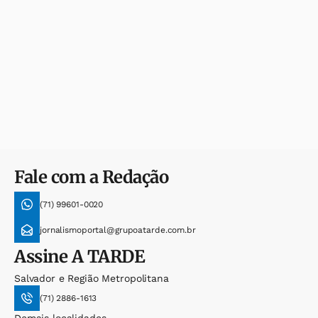
Fale com a Redação
(71) 99601-0020
jornalismoportal@grupoatarde.com.br
Assine
A TARDE
Salvador e Região Metropolitana
(71) 2886-1613
Demais localidades