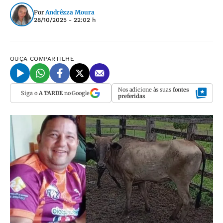
Por
Andrêzza Moura
28/10/2025 - 22:02 h
OUÇA
COMPARTILHE
Nos adicione às suas
fontes
Siga o
A TARDE
no Google
preferidas