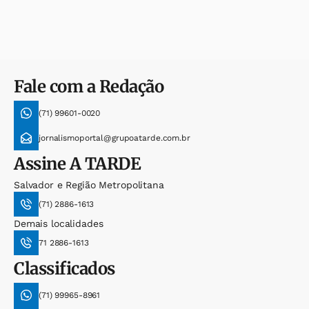
Fale com a Redação
(71) 99601-0020
jornalismoportal@grupoatarde.com.br
Assine
A TARDE
Salvador e Região Metropolitana
(71) 2886-1613
Demais localidades
71 2886-1613
Classificados
(71) 99965-8961