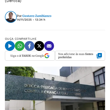
(Dercca)
Por
Gustavo Zambianco
14/11/2025 - 13:34 h
OUÇA
COMPARTILHE
Nos adicione às suas
fontes
Siga o
A TARDE
no Google
preferidas