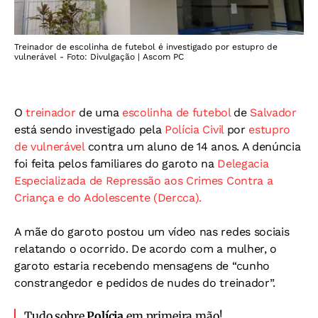
Treinador de escolinha de futebol é investigado por estupro de
vulnerável - Foto: Divulgação | Ascom PC
O
treinador
de uma
escolinha de futebol
de
Salvador
está sendo investigado pela
Polícia Civil
por
estupro
de vulnerável
contra um aluno de 14 anos. A denúncia
foi feita pelos familiares do garoto na
Delegacia
Especializada de Repressão aos Crimes Contra a
Criança e do Adolescente (Dercca).
A mãe do garoto postou um vídeo nas redes sociais
relatando o ocorrido. De acordo com a mulher, o
garoto estaria recebendo mensagens de “cunho
constrangedor e pedidos de nudes do treinador”.
Tudo sobre
Polícia
em primeira mão!