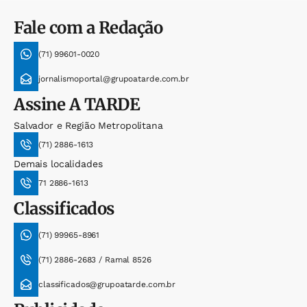
Fale com a Redação
(71) 99601-0020
jornalismoportal@grupoatarde.com.br
Assine
A TARDE
Salvador e Região Metropolitana
(71) 2886-1613
Demais localidades
71 2886-1613
Classificados
(71) 99965-8961
(71) 2886-2683 / Ramal 8526
classificados@grupoatarde.com.br