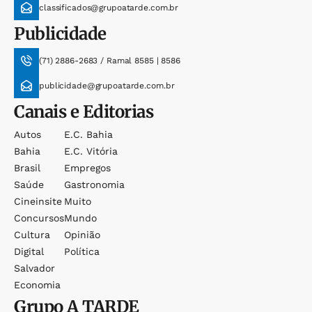
classificados@grupoatarde.com.br
Publicidade
(71) 2886-2683 / Ramal 8585 | 8586
publicidade@grupoatarde.com.br
Canais e Editorias
Autos
E.c. Bahia
Bahia
E.c. Vitória
Brasil
Empregos
Saúde
Gastronomia
Cineinsite
Muito
Concursos
Mundo
Cultura
Opinião
Digital
Política
Salvador
Economia
Grupo
A TARDE