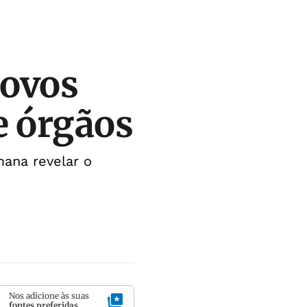
novos
e órgãos
ana revelar o
Nos adicione às suas
fontes preferidas