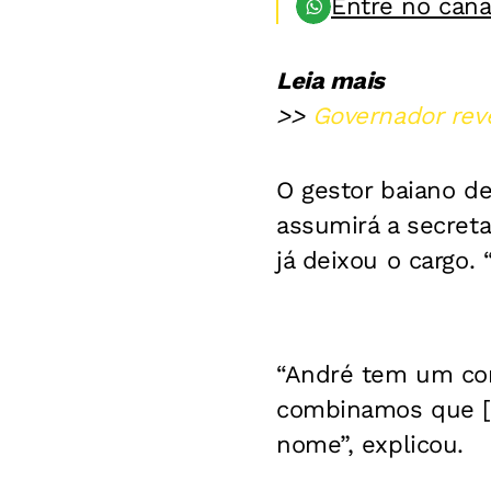
Entre no can
Leia mais
>>
Governador reve
O gestor baiano d
assumirá a secret
já deixou o cargo
“André tem um com
combinamos que [Lu
nome”, explicou.