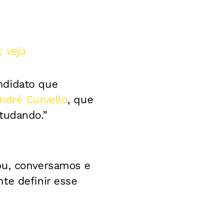
 veja
ndidato que
ndré Curvello
, que
tudando.”
ou, conversamos e
te definir esse