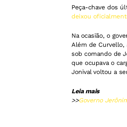
Peça-chave dos últ
d
eixou oficialmen
Na ocasião, o gov
Além de Curvello, 
sob comando de Jo
que ocupava o carg
Jonival voltou a s
Leia mais
>>
Governo Jerônim