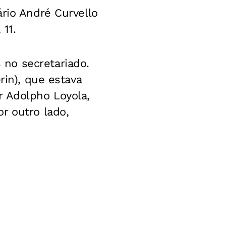
ário André Curvello
 11.
no secretariado.
rin), que estava
r Adolpho Loyola,
r outro lado,