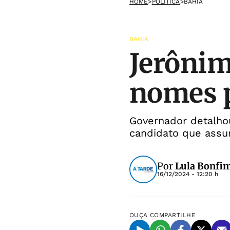
HOME
>
POLÍTICA
>
BAHIA
BAHIA
Jerônim
nomes p
Governador detalho
candidato que assu
Por
Lula Bonfim
16/12/2024 - 12:20 h
OUÇA
COMPARTILHE