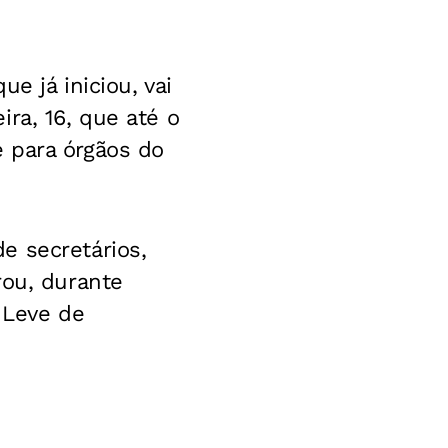
e já iniciou, vai
ra, 16, que até o
 para órgãos do
e secretários,
rou, durante
 Leve de