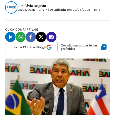
Por
Flávia Requião
22/05/2025 - 9:17 h
| Atualizada em
22/05/2025 - 11:16
OUÇA
COMPARTILHE
Nos adicione às suas
fontes
Siga o
A TARDE
no Google
preferidas