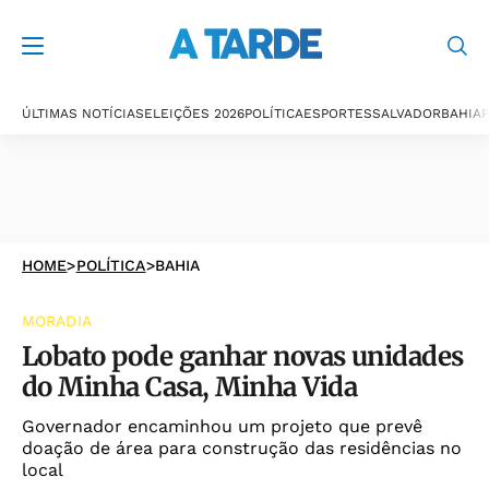
ÚLTIMAS NOTÍCIAS
ELEIÇÕES 2026
POLÍTICA
ESPORTES
SALVADOR
BAHIA
P
HOME
>
POLÍTICA
>
BAHIA
MORADIA
Lobato pode ganhar novas unidades
do Minha Casa, Minha Vida
Governador encaminhou um projeto que prevê
doação de área para construção das residências no
local