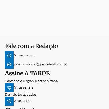
Fale com a Redação
(71) 99601-0020
jornalismoportal@grupoatarde.com.br
Assine
A TARDE
Salvador e Região Metropolitana
(71) 2886-1613
Demais localidades
71 2886-1613