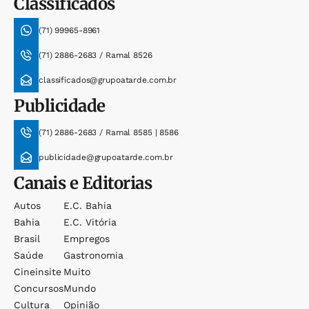
Classificados
(71) 99965-8961
(71) 2886-2683 / Ramal 8526
classificados@grupoatarde.com.br
Publicidade
(71) 2886-2683 / Ramal 8585 | 8586
publicidade@grupoatarde.com.br
Canais e Editorias
Autos
E.c. Bahia
Bahia
E.c. Vitória
Brasil
Empregos
Saúde
Gastronomia
Cineinsite
Muito
Concursos
Mundo
Cultura
Opinião