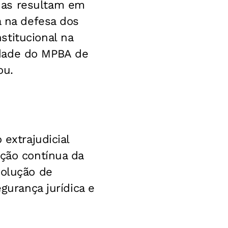
das resultam em
a na defesa dos
stitucional na
idade do MPBA de
ou.
 extrajudicial
ação contínua da
Solução de
gurança jurídica e