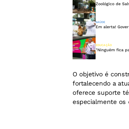
Zoológico de Sal
SAÚDE
Em alerta! Gover
EDUCAÇÃO
"Ninguém fica pa
O objetivo é const
fortalecendo a at
oferece suporte t
especialmente os d