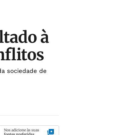
ltado à
flitos
da sociedade de
Nos adicione às suas
fontes preferidas