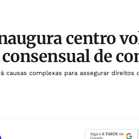
augura centro vo
 consensual de con
á causas complexas para assegurar direitos 
Siga o
A TARDE
no
Google