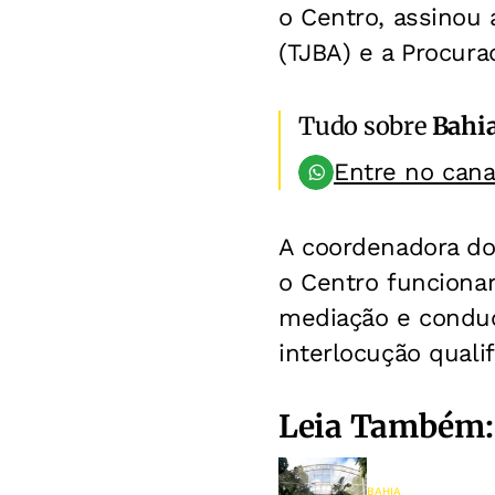
o Centro, assinou 
(TJBA) e a Procura
Tudo sobre
Bahi
Entre no can
A coordenadora do
o Centro funciona
mediação e conduç
interlocução quali
Leia Também:
BAHIA