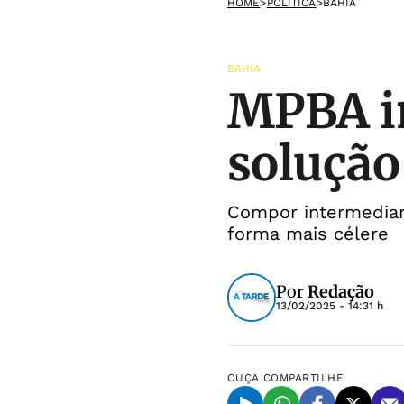
HOME
>
POLÍTICA
>
BAHIA
BAHIA
MPBA in
solução
Compor intermediar
forma mais célere
Por
Redação
13/02/2025 - 14:31 h
OUÇA
COMPARTILHE