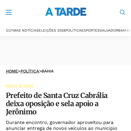
ÚLTIMAS NOTÍCIAS
ELEIÇÕES 2026
POLÍTICA
ESPORTES
SALVADOR
BAHIA
P
HOME
>
POLÍTICA
>
BAHIA
NOVO ALIADO
Prefeito de Santa Cruz Cabrália
deixa oposição e sela apoio a
Jerônimo
Durante encontro, governador aproveitou para
anunciar entrega de novos veículos ao município