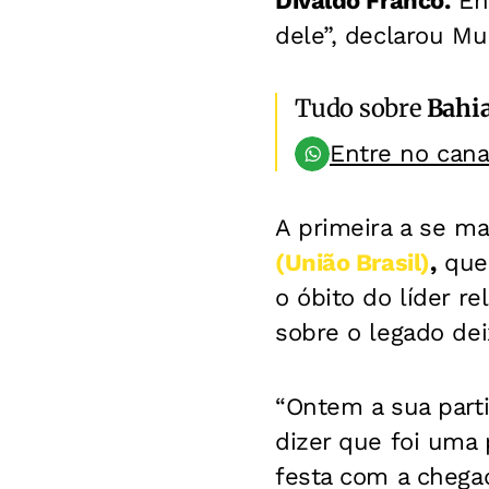
Divaldo Franco.
Ent
dele”, declarou Mu
Tudo sobre
Bahi
Entre no can
A primeira a se ma
(União Brasil)
,
que 
o óbito do líder re
sobre o legado dei
“Ontem a sua part
dizer que foi uma 
festa com a chegad