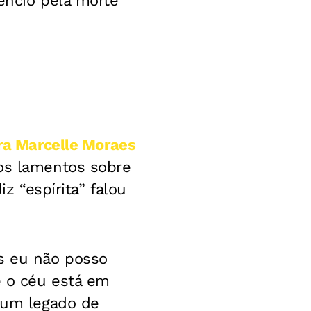
êncio pela morte
ra Marcelle Moraes
os lamentos sobre
iz “espírita” falou
as eu não posso
e o céu está em
a um legado de