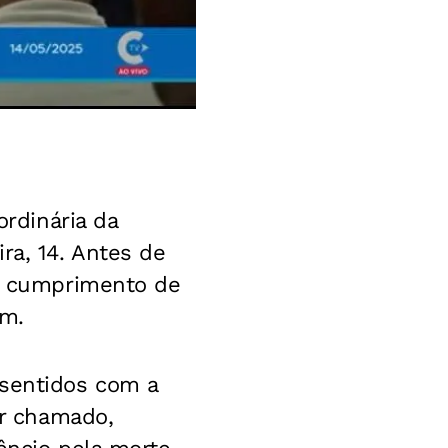
rdinária da
ra, 14. Antes de
 o cumprimento de
m.
 sentidos com a
er chamado,