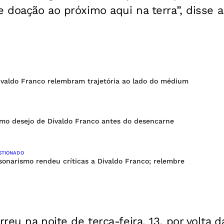
e doação ao próximo aqui na terra”, disse a
ivaldo Franco relembram trajetória ao lado do médium
imo desejo de Divaldo Franco antes do desencarne
STIONADO
onarismo rendeu críticas a Divaldo Franco; relembre
reu na noite de terça-feira, 13, por volta d