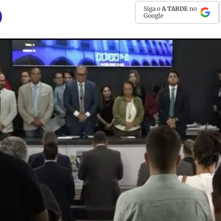
Siga o
A TARDE
no
Google