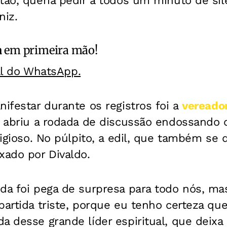
ão, queria pedir a todos um minuto de sil
niz.
a
em primeira mão!
al do WhatsApp.
nifestar durante os registros foi a
vereado
abriu a rodada de discussão endossando 
ligioso. No púlpito, a edil, que também se d
xado por Divaldo.
ida foi pega de surpresa para todo nós, m
partida triste, porque eu tenho certeza qu
a desse grande líder espiritual, que deix