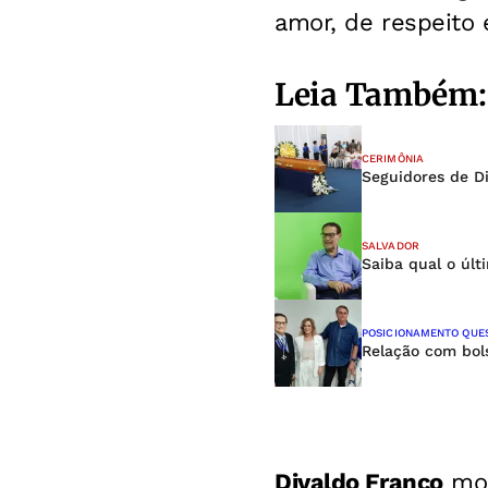
amor, de respeito 
Leia Também:
CERIMÔNIA
Seguidores de D
SALVADOR
Saiba qual o últ
POSICIONAMENTO QUE
Relação com bols
Divaldo Franco
mor