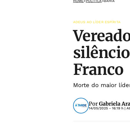
HOME
>
POLÍTICA
>
BAHIA
ADEUS AO LÍDER ESPÍRITA
Veread
silênci
Franco
Morte do maior líde
Por
Gabriela Ar
14/05/2025 - 16:19 h
| A