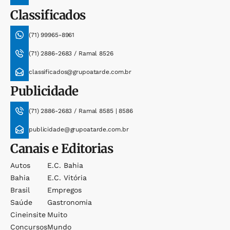
Classificados
(71) 99965-8961
(71) 2886-2683 / Ramal 8526
classificados@grupoatarde.com.br
Publicidade
(71) 2886-2683 / Ramal 8585 | 8586
publicidade@grupoatarde.com.br
Canais e Editorias
Autos
E.c. Bahia
Bahia
E.c. Vitória
Brasil
Empregos
Saúde
Gastronomia
Cineinsite
Muito
Concursos
Mundo