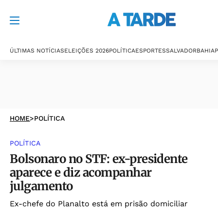
ÚLTIMAS NOTÍCIAS
ELEIÇÕES 2026
POLÍTICA
ESPORTES
SALVADOR
BAHIA
P
HOME
>
POLÍTICA
POLÍTICA
Bolsonaro no STF: ex-presidente
aparece e diz acompanhar
julgamento
Ex-chefe do Planalto está em prisão domiciliar