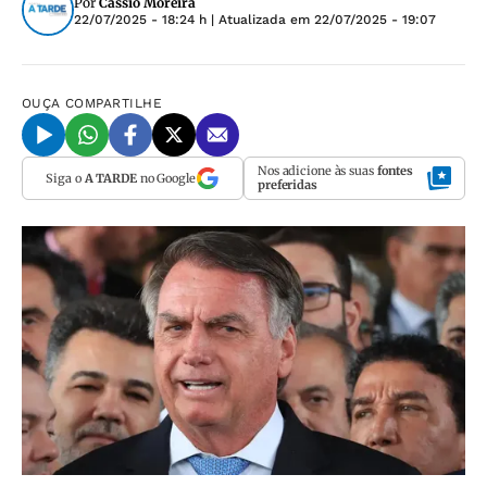
Por
Cássio Moreira
22/07/2025 - 18:24 h
| Atualizada em
22/07/2025 - 19:07
OUÇA
COMPARTILHE
Nos adicione às suas
fontes
Siga o
A TARDE
no Google
preferidas