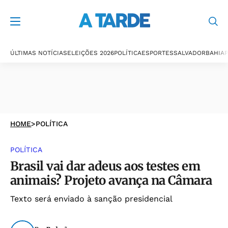
ÚLTIMAS NOTÍCIAS
ELEIÇÕES 2026
POLÍTICA
ESPORTES
SALVADOR
BAHIA
P
HOME
>
POLÍTICA
POLÍTICA
Brasil vai dar adeus aos testes em
animais? Projeto avança na Câmara
Texto será enviado à sanção presidencial