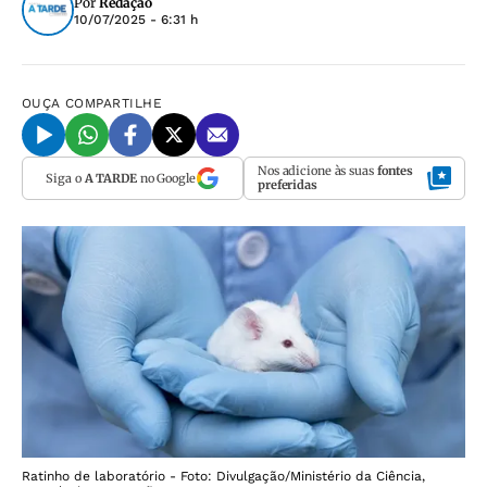
Por
Redação
10/07/2025 - 6:31 h
OUÇA
COMPARTILHE
Nos adicione às suas
fontes
Siga o
A TARDE
no Google
preferidas
Ratinho de laboratório - Foto: Divulgação/Ministério da Ciência,