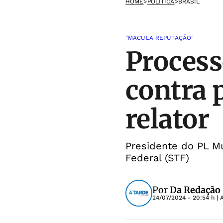
HOME
>
POLÍTICA
>
BRASIL
"MACULA REPUTAÇÃO"
Process
contra 
relator
Presidente do PL M
Federal (STF)
Por
Da Redação
24/07/2024 - 20:54 h
| 