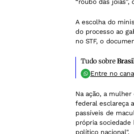
“roubo das joias”,
A escolha do minis
do processo ao gab
no STF, o document
Tudo sobre
Brasi
Entre no can
Na ação, a mulher
federal esclareça 
passíveis de macu
própria sociedade 
político nacional".