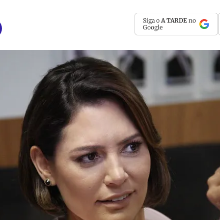
Siga o
A TARDE
no
Google