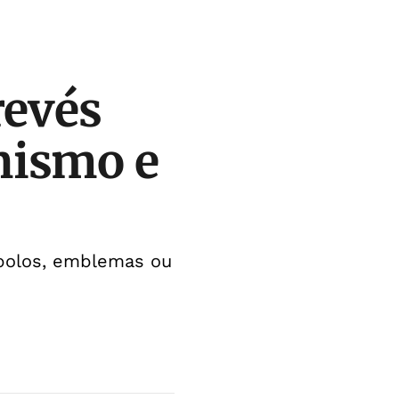
revés
nismo e
mbolos, emblemas ou