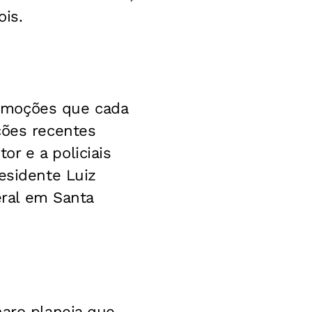
is.
 moções que cada
ções recentes
r e a policiais
esidente Luiz
eral em Santa
naro planeja que