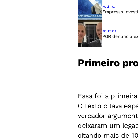
POLÍTICA
Empresas invest
POLÍTICA
PGR denuncia ex
Primeiro pro
Essa foi a primeir
O texto citava esp
vereador argument
deixaram um legad
citando mais de 1