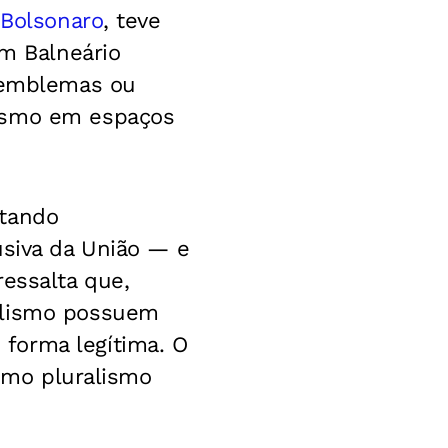
 Bolsonaro
, teve
em Balneário
, emblemas ou
zismo em espaços
ntando
usiva da União — e
ressalta que,
ialismo possuem
forma legítima. O
como pluralismo