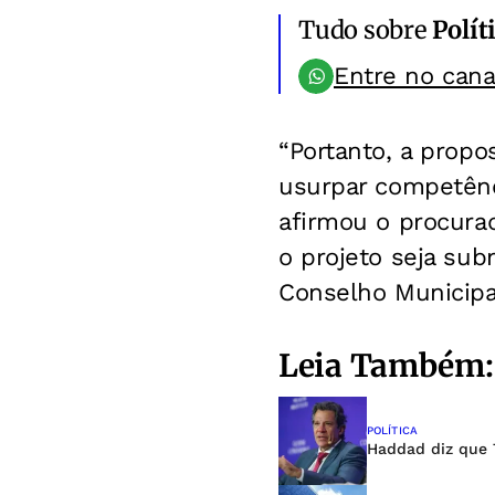
Tudo sobre
Polít
Entre no can
“Portanto, a propo
usurpar competênci
afirmou o procura
o projeto seja sub
Conselho Municipa
Leia Também:
POLÍTICA
Haddad diz que T