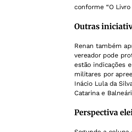
conforme “O Livro
Outras iniciati
Renan também apre
vereador pode prot
estão indicações e
militares por apre
Inácio Lula da Sil
Catarina e Balneár
Perspectiva ele
Segundo a coluna d