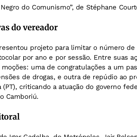
 Negro do Comunismo”, de Stéphane Courto
vas do vereador
sentou projeto para limitar o número de
ocolar por ano e por sessão. Entre suas a
 moções: uma de congratulações a um pasto
ensões de drogas, e outra de repúdio ao pr
va (PT), criticando a atuação do governo fed
io Camboriú.
itoral
e Igor Gadelha, do Metrópoles, Jair Bolso