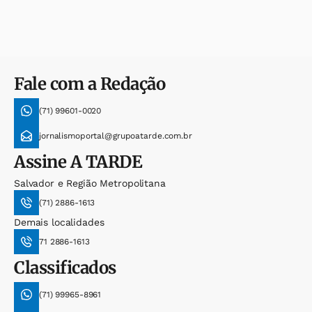
Fale com a Redação
(71) 99601-0020
jornalismoportal@grupoatarde.com.br
Assine
A TARDE
Salvador e Região Metropolitana
(71) 2886-1613
Demais localidades
71 2886-1613
Classificados
(71) 99965-8961