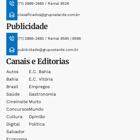
(71) 2886-2683 / Ramal 8526
classificados@grupoatarde.com.br
Publicidade
(71) 2886-2683 / Ramal 8585 | 8586
publicidade@grupoatarde.com.br
Canais e Editorias
Autos
E.c. Bahia
Bahia
E.c. Vitória
Brasil
Empregos
Saúde
Gastronomia
Cineinsite
Muito
Concursos
Mundo
Cultura
Opinião
Digital
Política
Salvador
Economia