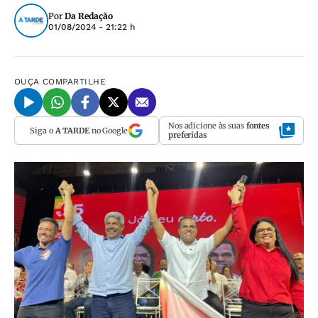
Por
Da Redação
01/08/2024 - 21:22 h
OUÇA
COMPARTILHE
Nos adicione às suas
fontes
Siga o
A TARDE
no Google
preferidas