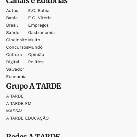
Canais e Editorias
Autos
E.c. Bahia
Bahia
E.c. Vitória
Brasil
Empregos
Saúde
Gastronomia
Cineinsite
Muito
Concursos
Mundo
Cultura
Opinião
Digital
Política
Salvador
Economia
Grupo
A TARDE
A TARDE
A TARDE FM
MASSA!
A TARDE EDUCAÇÃO
Redes
A TARDE