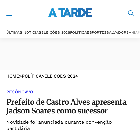
ÚLTIMAS NOTÍCIAS
ELEIÇÕES 2026
POLÍTICA
ESPORTES
SALVADOR
BAHIA
P
HOME
>
POLÍTICA
>
ELEIÇÕES 2024
RECÔNCAVO
Prefeito de Castro Alves apresenta
Jadson Soares como sucessor
Novidade foi anunciada durante convenção
partidária