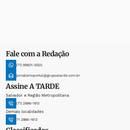
Fale com a Redação
(71) 99601-0020
jornalismoportal@grupoatarde.com.br
Assine
A TARDE
Salvador e Região Metropolitana
(71) 2886-1613
Demais localidades
71 2886-1613