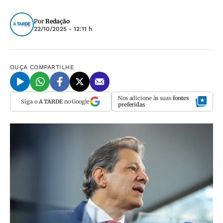
Por
Redação
22/10/2025 - 12:11 h
OUÇA
COMPARTILHE
Nos adicione às suas
fontes
Siga o
A TARDE
no Google
preferidas