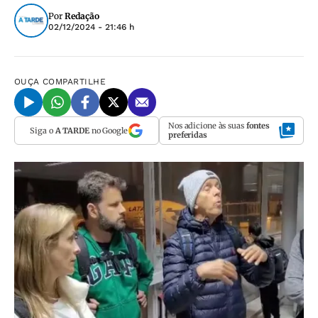
Por
Redação
02/12/2024 - 21:46 h
OUÇA
COMPARTILHE
Nos adicione às suas
fontes
Siga o
A TARDE
no Google
preferidas