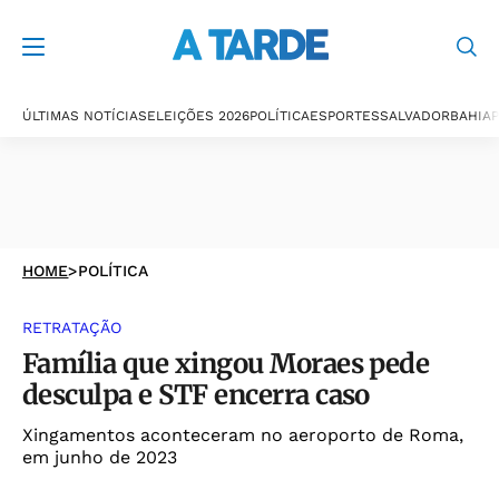
ÚLTIMAS NOTÍCIAS
ELEIÇÕES 2026
POLÍTICA
ESPORTES
SALVADOR
BAHIA
P
HOME
>
POLÍTICA
RETRATAÇÃO
Família que xingou Moraes pede
desculpa e STF encerra caso
Xingamentos aconteceram no aeroporto de Roma,
em junho de 2023