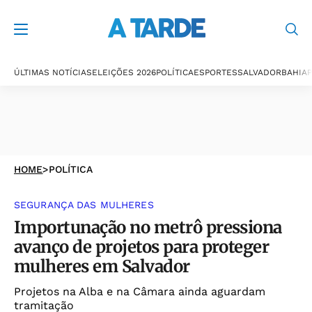
ÚLTIMAS NOTÍCIAS
ELEIÇÕES 2026
POLÍTICA
ESPORTES
SALVADOR
BAHIA
P
HOME
>
POLÍTICA
SEGURANÇA DAS MULHERES
Importunação no metrô pressiona
avanço de projetos para proteger
mulheres em Salvador
Projetos na Alba e na Câmara ainda aguardam
tramitação