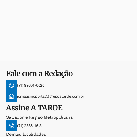
Fale com a Redação
(71) 99601-0020
jornalismoportal@grupoatarde.com.br
Assine
A TARDE
Salvador e Região Metropolitana
(71) 2886-1613
Demais localidades