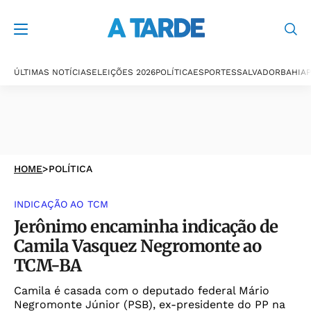
ÚLTIMAS NOTÍCIAS
ELEIÇÕES 2026
POLÍTICA
ESPORTES
SALVADOR
BAHIA
P
HOME
>
POLÍTICA
INDICAÇÃO AO TCM
Jerônimo encaminha indicação de
Camila Vasquez Negromonte ao
TCM-BA
Camila é casada com o deputado federal Mário
Negromonte Júnior (PSB), ex-presidente do PP na