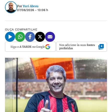
Por
Yuri Abreu
07/06/2026 - 13:06 h
OUÇA
COMPARTILHE
Nos adicione às suas
fontes
Siga o
A TARDE
no Google
preferidas