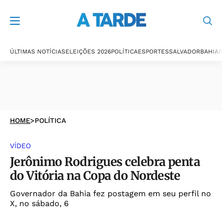
ÚLTIMAS NOTÍCIAS
ELEIÇÕES 2026
POLÍTICA
ESPORTES
SALVADOR
BAHIA
P
HOME
>
POLÍTICA
VÍDEO
Jerônimo Rodrigues celebra penta
do Vitória na Copa do Nordeste
Governador da Bahia fez postagem em seu perfil no
X, no sábado, 6