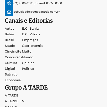
(71) 2886-2683 / Ramal 8585 | 8586
publicidade@grupoatarde.com.br
Canais e Editorias
Autos
E.c. Bahia
Bahia
E.c. Vitória
Brasil
Empregos
Saúde
Gastronomia
Cineinsite
Muito
Concursos
Mundo
Cultura
Opinião
Digital
Política
Salvador
Economia
Grupo
A TARDE
A TARDE
A TARDE FM
MASSA!