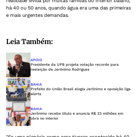
realidade vivida por muitas famílias do interior baiano,
há 40 ou 50 anos, quando água era uma das primeiras
e mais urgentes demandas.
Leia Também:
APOIO
Presidente da UPB projeta votação recorde para
reeleição de Jerônimo Rodrigues
BAHIA
Prefeito do União Brasil elogia Jerônimo e oposição liga
alerta
BAHIA
Jerônimo recebe título e anuncia R$ 23 milhões em
obra no interior
"Se uma plenária como essa tivesse acontecido há 40