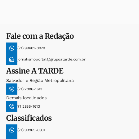
Fale com a Redação
(71) 99601-0020
jornalismoportal@grupoatarde.com.br
Assine
A TARDE
Salvador e Região Metropolitana
(71) 2886-1613
Demais localidades
71 2886-1613
Classificados
(71) 99965-8961