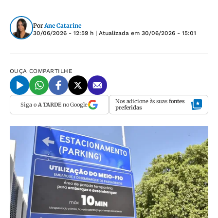
Por
Ane Catarine
30/06/2026 - 12:59 h
| Atualizada em
30/06/2026 - 15:01
OUÇA
COMPARTILHE
Nos adicione às suas
fontes
Siga o
A TARDE
no Google
preferidas