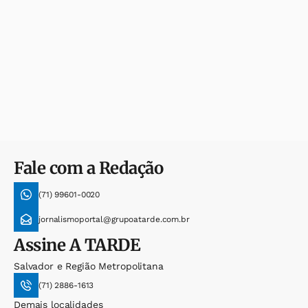
Fale com a Redação
(71) 99601-0020
jornalismoportal@grupoatarde.com.br
Assine
A TARDE
Salvador e Região Metropolitana
(71) 2886-1613
Demais localidades