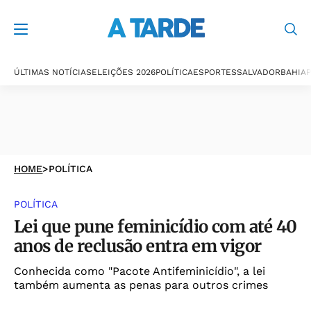
ÚLTIMAS NOTÍCIAS
ELEIÇÕES 2026
POLÍTICA
ESPORTES
SALVADOR
BAHIA
P
HOME
>
POLÍTICA
POLÍTICA
Lei que pune feminicídio com até 40
anos de reclusão entra em vigor
Conhecida como "Pacote Antifeminicídio", a lei
também aumenta as penas para outros crimes