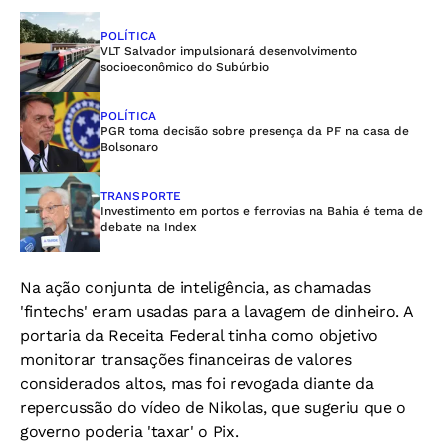
POLÍTICA
VLT Salvador impulsionará desenvolvimento
socioeconômico do Subúrbio
POLÍTICA
PGR toma decisão sobre presença da PF na casa de
Bolsonaro
TRANSPORTE
Investimento em portos e ferrovias na Bahia é tema de
debate na Index
Na ação conjunta de inteligência, as chamadas
'fintechs' eram usadas para a lavagem de dinheiro. A
portaria da Receita Federal tinha como objetivo
monitorar transações financeiras de valores
considerados altos, mas foi revogada diante da
repercussão do vídeo de Nikolas, que sugeriu que o
governo poderia 'taxar' o Pix.