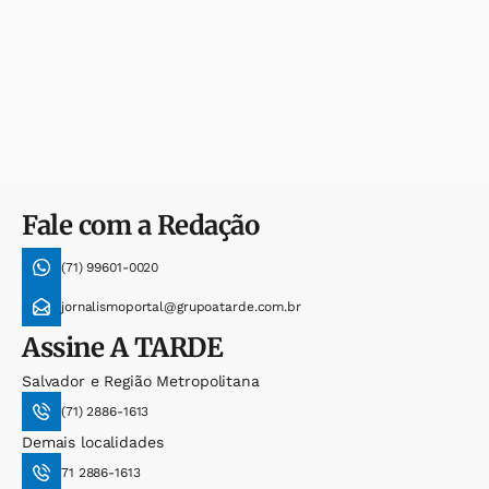
Fale com a Redação
(71) 99601-0020
jornalismoportal@grupoatarde.com.br
Assine
A TARDE
Salvador e Região Metropolitana
(71) 2886-1613
Demais localidades
71 2886-1613