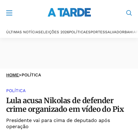
ÚLTIMAS NOTÍCIAS
ELEIÇÕES 2026
POLÍTICA
ESPORTES
SALVADOR
BAHIA
P
HOME
>
POLÍTICA
POLÍTICA
Lula acusa Nikolas de defender
crime organizado em vídeo do Pix
Presidente vai para cima de deputado após
operação