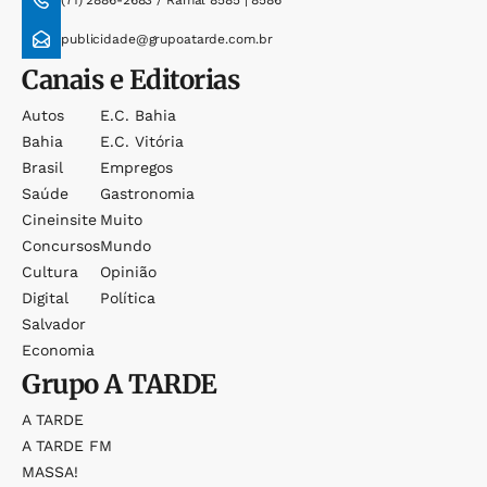
(71) 2886-2683 / Ramal 8585 | 8586
publicidade@grupoatarde.com.br
Canais e Editorias
Autos
E.c. Bahia
Bahia
E.c. Vitória
Brasil
Empregos
Saúde
Gastronomia
Cineinsite
Muito
Concursos
Mundo
Cultura
Opinião
Digital
Política
Salvador
Economia
Grupo
A TARDE
A TARDE
A TARDE FM
MASSA!