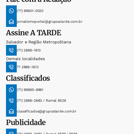
(71) 99601-0020
jornalismoportal@grupoatarde.com.br
Assine
A TARDE
Salvador e Região Metropolitana
(71) 2886-1613
Demais localidades
71 2886-1613
Classificados
(71) 99965-8961
(71) 2886-2683 / Ramal 8526
classificados@grupoatarde.com.br
Publicidade