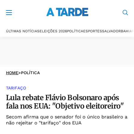
ÚLTIMAS NOTÍCIAS
ELEIÇÕES 2026
POLÍTICA
ESPORTES
SALVADOR
BAHIA
P
HOME
>
POLÍTICA
TARIFAÇO
Lula rebate Flávio Bolsonaro após
fala nos EUA: "Objetivo eleitoreiro"
Secom afirma que o senador foi o único brasileiro a
não rejeitar o "tarifaço" dos EUA