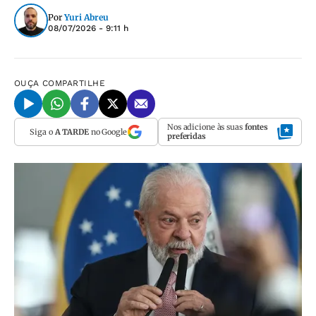
Por
Yuri Abreu
08/07/2026 - 9:11 h
OUÇA
COMPARTILHE
Nos adicione às suas
fontes
Siga o
A TARDE
no Google
preferidas