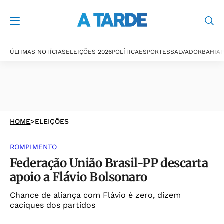
ÚLTIMAS NOTÍCIAS
ELEIÇÕES 2026
POLÍTICA
ESPORTES
SALVADOR
BAHIA
P
HOME
>
ELEIÇÕES
ROMPIMENTO
Federação União Brasil-PP descarta
apoio a Flávio Bolsonaro
Chance de aliança com Flávio é zero, dizem
caciques dos partidos