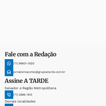
Fale com a Redação
(71) 99601-0020
jornalismoportal@grupoatarde.com.br
Assine
A TARDE
Salvador e Região Metropolitana
(71) 2886-1613
Demais localidades