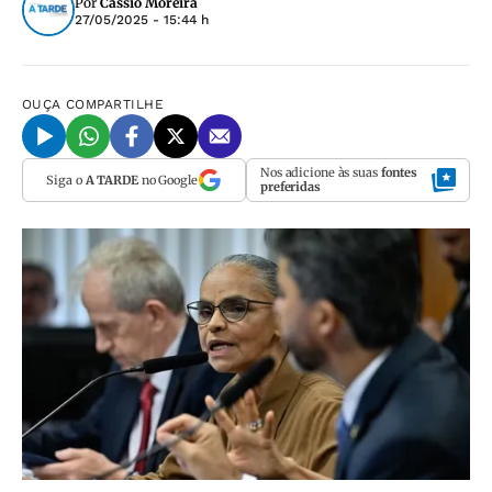
Por
Cássio Moreira
27/05/2025 - 15:44 h
OUÇA
COMPARTILHE
Nos adicione às suas
fontes
Siga o
A TARDE
no Google
preferidas