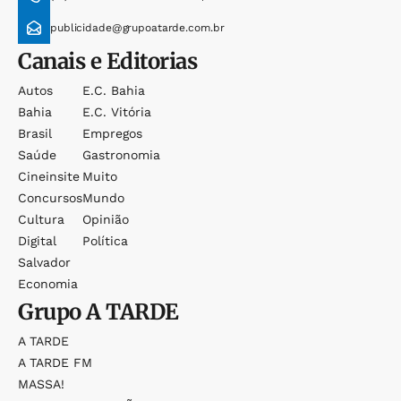
publicidade@grupoatarde.com.br
Canais e Editorias
Autos
E.c. Bahia
Bahia
E.c. Vitória
Brasil
Empregos
Saúde
Gastronomia
Cineinsite
Muito
Concursos
Mundo
Cultura
Opinião
Digital
Política
Salvador
Economia
Grupo
A TARDE
A TARDE
A TARDE FM
MASSA!