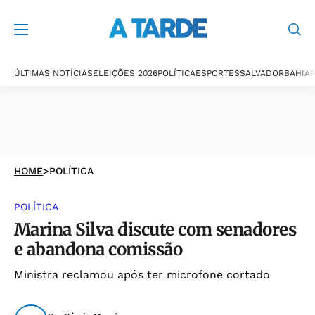
ÚLTIMAS NOTÍCIAS
ELEIÇÕES 2026
POLÍTICA
ESPORTES
SALVADOR
BAHIA
P
HOME
>
POLÍTICA
POLÍTICA
Marina Silva discute com senadores
e abandona comissão
Ministra reclamou após ter microfone cortado