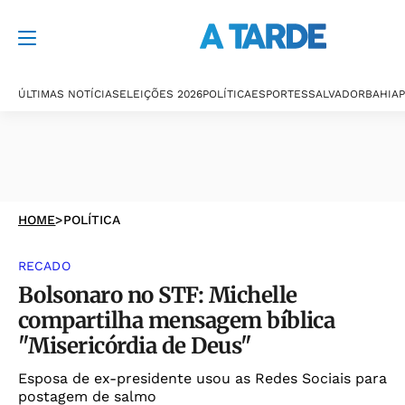
ÚLTIMAS NOTÍCIAS
ELEIÇÕES 2026
POLÍTICA
ESPORTES
SALVADOR
BAHIA
P
HOME
>
POLÍTICA
RECADO
Bolsonaro no STF: Michelle
compartilha mensagem bíblica
"Misericórdia de Deus"
Esposa de ex-presidente usou as Redes Sociais para
postagem de salmo