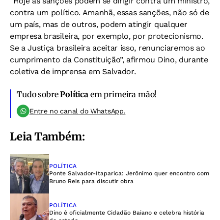
“Hoje as sanções podem se dirigir contra um ministro,
contra um político. Amanhã, essas sanções, não só de
um país, mas de outros, podem atingir qualquer
empresa brasileira, por exemplo, por protecionismo.
Se a Justiça brasileira aceitar isso, renunciaremos ao
cumprimento da Constituição”, afirmou Dino, durante
coletiva de imprensa em Salvador.
Tudo sobre
Política
em primeira mão!
Entre no canal do WhatsApp.
Leia Também:
POLÍTICA
Ponte Salvador-Itaparica: Jerônimo quer encontro com
Bruno Reis para discutir obra
POLÍTICA
Dino é oficialmente Cidadão Baiano e celebra história