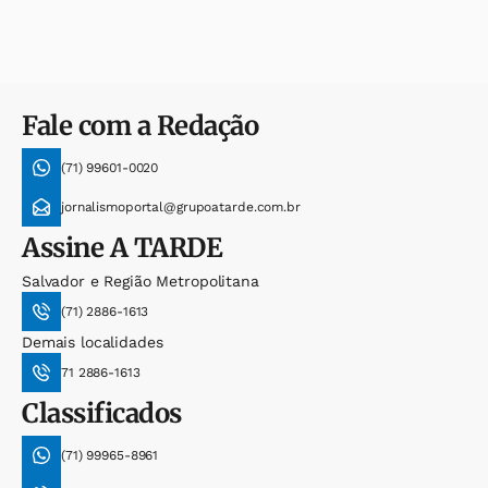
Fale com a Redação
(71) 99601-0020
jornalismoportal@grupoatarde.com.br
Assine
A TARDE
Salvador e Região Metropolitana
(71) 2886-1613
Demais localidades
71 2886-1613
Classificados
(71) 99965-8961