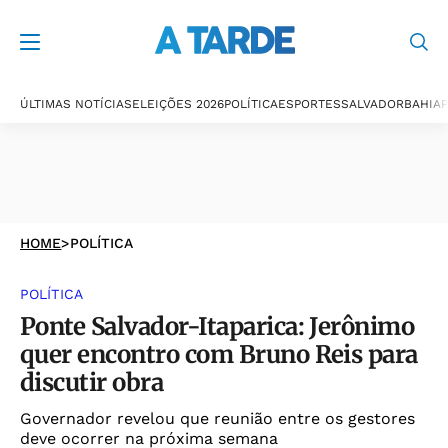
ÚLTIMAS NOTÍCIAS
ELEIÇÕES 2026
POLÍTICA
ESPORTES
SALVADOR
BAHIA
P
HOME
>
POLÍTICA
POLÍTICA
Ponte Salvador-Itaparica: Jerônimo
quer encontro com Bruno Reis para
discutir obra
Governador revelou que reunião entre os gestores
deve ocorrer na próxima semana