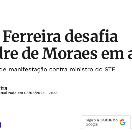
 Ferreira desafia
re de Moraes em 
de manifestação contra ministro do STF
ira
Atualizada em
03/08/2025 - 21:53
Siga o
A TARDE
no
Google