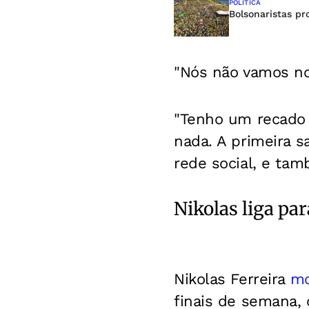
POLÍTICA
Bolsonaristas pr
"Nós não vamos nos
"Tenho um recado p
nada. A primeira s
rede social, e ta
Nikolas liga pa
Nikolas Ferreira
mo
finais de semana, 