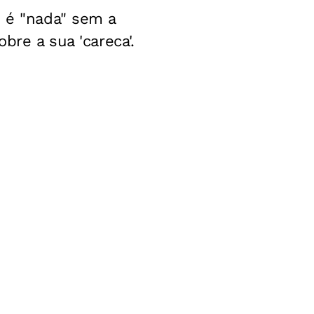
 é "nada" sem a
bre a sua 'careca'.