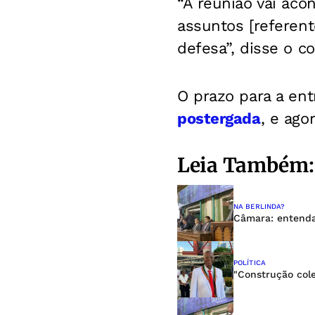
“A reunião vai aco
assuntos [referent
defesa”, disse o c
O prazo para a en
postergada
, e ago
Leia Também:
NA BERLINDA?
Câmara: entenda
POLÍTICA
"Construção cole