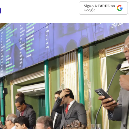
Siga o
A TARDE
no
Google