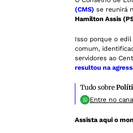
(CMS)
se reunirá n
Hamilton Assis (P
Isso porque o edi
comum, identifica
servidores ao Cent
resultou na agress
Tudo sobre
Polít
Entre no can
Assista aqui o mo