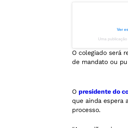
Ver e
Uma publicação 
O colegiado será r
de mandato ou pun
O
presidente do co
que ainda espera a
processo.