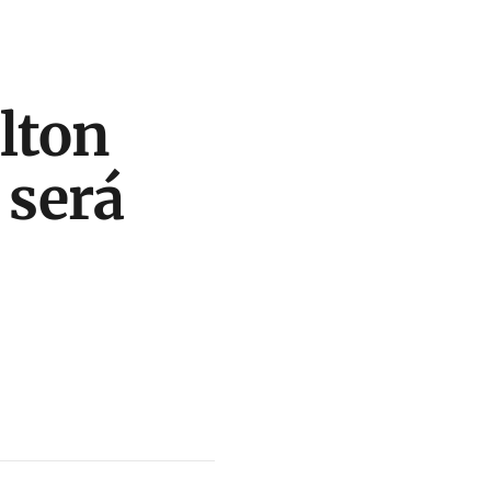
lton
 será