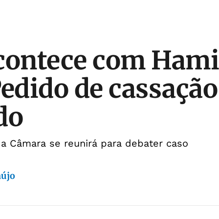
contece com Hami
Pedido de cassação
do
da Câmara se reunirá para debater caso
aújo