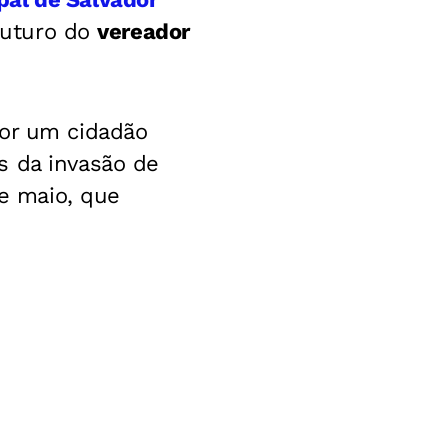
 futuro do
vereador
por um cidadão
s da invasão de
de maio, que