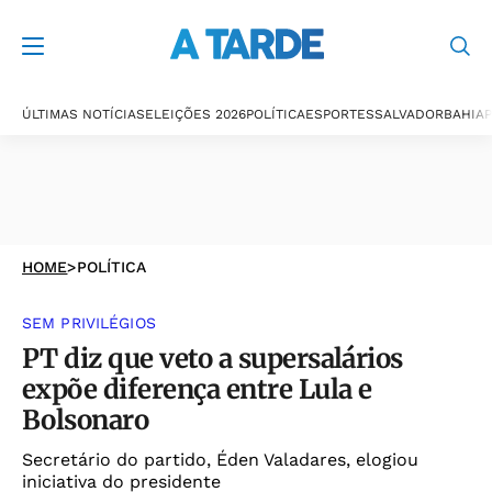
ÚLTIMAS NOTÍCIAS
ELEIÇÕES 2026
POLÍTICA
ESPORTES
SALVADOR
BAHIA
P
HOME
>
POLÍTICA
SEM PRIVILÉGIOS
PT diz que veto a supersalários
expõe diferença entre Lula e
Bolsonaro
Secretário do partido, Éden Valadares, elogiou
iniciativa do presidente