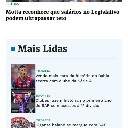
POLÍTICA
Motta reconhece que salários no Legislativo
podem ultrapassar teto
Mais Lidas
E.C.BAHIA
Venda mais cara da história do Bahia
acerta com clube da Série A
ESPORTES
Clubes fazem história no primeiro ano
de SAF com acessos à 1ª divisão
ESPORTES
Gigante baiano se reergue com SAF