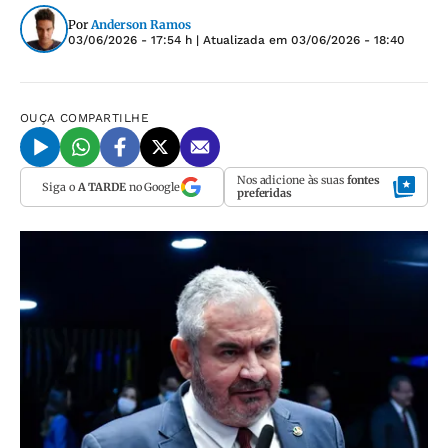
Por
Anderson Ramos
03/06/2026 - 17:54 h
| Atualizada em
03/06/2026 - 18:40
OUÇA
COMPARTILHE
Nos adicione às suas
fontes
Siga o
A TARDE
no Google
preferidas