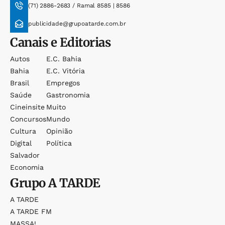
(71) 2886-2683 / Ramal 8585 | 8586
publicidade@grupoatarde.com.br
Canais e Editorias
Autos
E.c. Bahia
Bahia
E.c. Vitória
Brasil
Empregos
Saúde
Gastronomia
Cineinsite
Muito
Concursos
Mundo
Cultura
Opinião
Digital
Política
Salvador
Economia
Grupo
A TARDE
A TARDE
A TARDE FM
MASSA!