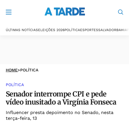
ÚLTIMAS NOTÍCIAS
ELEIÇÕES 2026
POLÍTICA
ESPORTES
SALVADOR
BAHIA
P
HOME
>
POLÍTICA
POLÍTICA
Senador interrompe CPI e pede
vídeo inusitado a Virgínia Fonseca
Influencer presta depoimento no Senado, nesta
terça-feira, 13