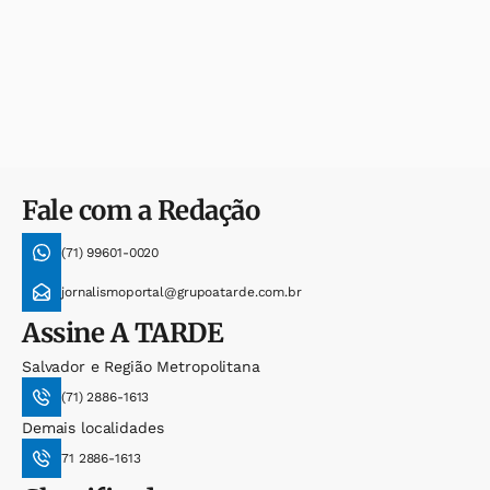
Fale com a Redação
(71) 99601-0020
jornalismoportal@grupoatarde.com.br
Assine
A TARDE
Salvador e Região Metropolitana
(71) 2886-1613
Demais localidades
71 2886-1613