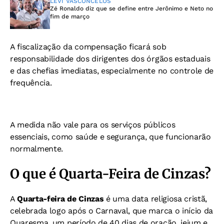
LEVI VASCONCELOS
Zé Ronaldo diz que se define entre Jerônimo e Neto no
fim de março
A fiscalização da compensação ficará sob
responsabilidade dos dirigentes dos órgãos estaduais
e das chefias imediatas, especialmente no controle de
frequência.
A medida não vale para os serviços públicos
essenciais, como saúde e segurança, que funcionarão
normalmente.
O que é Quarta-Feira de Cinzas?
A
Quarta-feira de Cinzas
é uma data religiosa cristã,
celebrada logo após o Carnaval, que marca o início da
Quaresma, um período de 40 dias de oração, jejum e