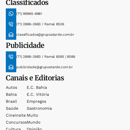
Classificados
(71) 99965-8961
(71) 2886-2683 / Ramal 8526
classificados@grupoatarde.com.br
Publicidade
(71) 2886-2683 / Ramal 8585 | 8586
publicidade@grupoatarde.com.br
Canais e Editorias
Autos
E.c. Bahia
Bahia
E.c. Vitória
Brasil
Empregos
Saúde
Gastronomia
Cineinsite
Muito
Concursos
Mundo
Cultura
Opinião