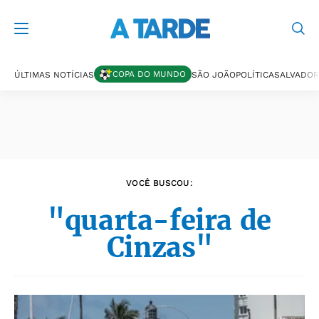
Últimas notícias
COPA DO MUNDO
ÚLTIMAS NOTÍCIAS
SÃO JOÃO
POLÍTICA
SALVADOR
VOCÊ BUSCOU:
"quarta-feira de
Cinzas"