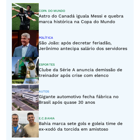
COPA DO MUNDO
Astro do Canadá iguala Messi e quebra
marca histórica na Copa do Mundo
POLÍTICA
São João: após decretar feriadão,
Jerônimo antecipa salário dos servidores
ESPORTES
Clube da Série A anuncia demissão de
treinador após crise com elenco
AUTOS
Gigante automotivo fecha fábrica no
Brasil após quase 30 anos
E.C.BAHIA
Bahia marca sete gols e goleia time de
ex-xodó da torcida em amistoso