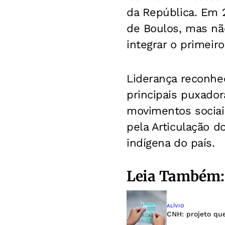
da República. Em 2
de Boulos, mas nã
integrar o primeir
Liderança reconhe
principais puxado
movimentos sociai
pela Articulação d
indígena do país.
Leia Também:
ALÍVIO
CNH: projeto que