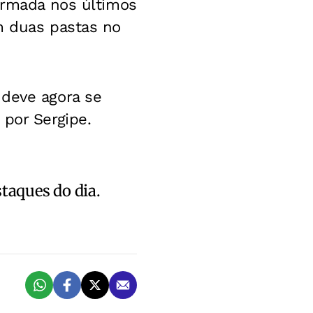
irmada nos últimos
m duas pastas no
 deve agora se
 por Sergipe.
staques do dia.