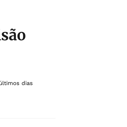
isão
últimos dias