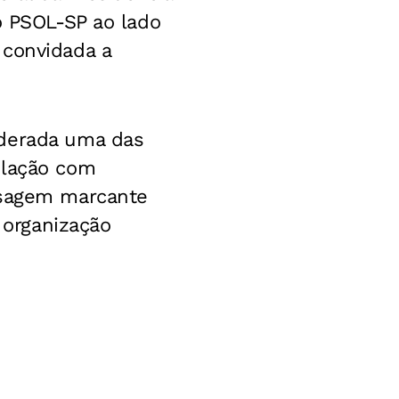
o PSOL-SP ao lado
 convidada a
iderada uma das
ulação com
ssagem marcante
 organização