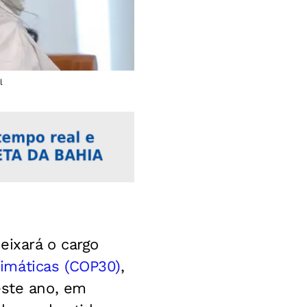
l
deixará o cargo
imáticas (COP30)
,
este ano, em