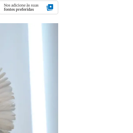
Nos adicione às suas
fontes preferidas