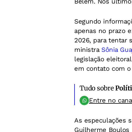
Belém. Nos últimos
Segundo informaç
apenas no prazo ex
2026, para tentar
ministra
Sônia Guaj
legislação eleitora
em contato com 
Tudo sobre
Polít
Entre no can
As especulações s
Guilherme Boulos 