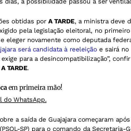
 dias, a possibilidade passou a ser ventila
ões obtidas por
A TARDE
, a ministra deve d
igido pela legislação eleitoral, no primeir
 se eleger novamente como deputada federa
ajara será candidata à reeleição
e sairá no
l exige para a desincompatibilização”, conf
o
A TARDE
.
ica
em primeira mão!
al do WhatsApp.
obre a saída de Guajajara começaram após 
(PSOL-SP) para o comando da Secretaria-Ge