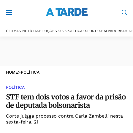
ÚLTIMAS NOTÍCIAS
ELEIÇÕES 2026
POLÍTICA
ESPORTES
SALVADOR
BAHIA
P
HOME
>
POLÍTICA
POLÍTICA
STF tem dois votos a favor da prisão
de deputada bolsonarista
Corte julgga processo contra Carla Zambelli nesta
sexta-feira, 21