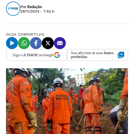
Por
Redação
29/11/2024 - 7:53 h
OUÇA
COMPARTILHE
Nos adicione às suas
fontes
Siga o
A TARDE
no Google
preferidas