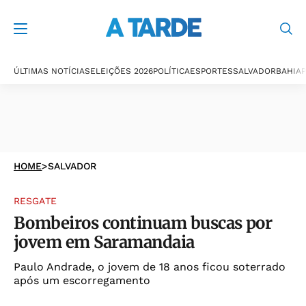
ÚLTIMAS NOTÍCIAS
ELEIÇÕES 2026
POLÍTICA
ESPORTES
SALVADOR
BAHIA
P
HOME
>
SALVADOR
RESGATE
Bombeiros continuam buscas por
jovem em Saramandaia
Paulo Andrade, o jovem de 18 anos ficou soterrado
após um escorregamento